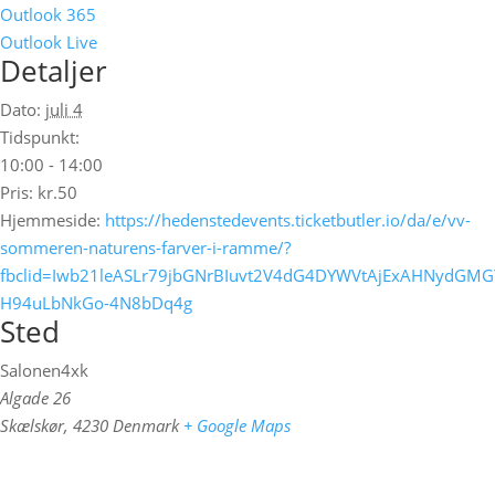
Outlook 365
Outlook Live
Detaljer
Dato:
juli 4
Tidspunkt:
10:00 - 14:00
Pris:
kr.50
Hjemmeside:
https://hedenstedevents.ticketbutler.io/da/e/vv-
sommeren-naturens-farver-i-ramme/?
fbclid=Iwb21leASLr79jbGNrBIuvt2V4dG4DYWVtAjExAHNy
H94uLbNkGo-4N8bDq4g
Sted
Salonen4xk
Algade 26
Skælskør
,
4230
Denmark
+ Google Maps