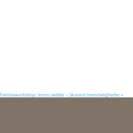
Familieworkshop: Vores rødder – Skovens hemmeligheder
»